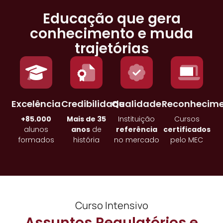
Educação que gera
conhecimento e muda
trajetórias
Excelência
Credibilidade
Qualidade
Reconhecim
+85.000
Mais de 35
Instituição
Cursos
alunos
anos
de
referência
certificados
formados
história
no mercado
pelo MEC
Curso Intensivo
Assuntos Regulatórios e