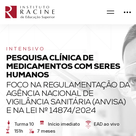
INTENSIVO
PESQUISA CLÍNICA DE
MEDICAMENTOS COM SERES
HUMANOS
FOCO NA REGULAMENTAÇÃO DA
AGÊNCIA NACIONAL DE
VIGILÂNCIA SANITÁRIA (ANVISA)
E NA LEI Nº 14874/2024
Turma 10
Início imediato
EAD ao vivo
151h
7 meses